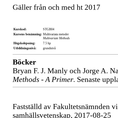
Gäller från och med ht 2017
Kurskod:
STGB04
Kursens benämning:
Multivariata metoder
Multivariate Methods
Högskolepoäng:
7.5 hp
Utbildningsnivå:
grundnivå
Böcker
Bryan F. J. Manly och Jorge A. N
Methods - A Primer
. Senaste upp
Fastställd av Fakultetsnämnden v
samhällsvetenskap, 2017-08-25